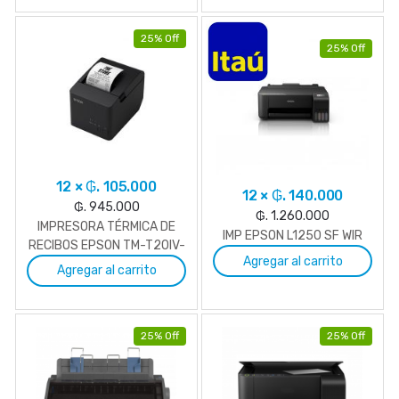
25% Off
25% Off
12 × ₲. 105.000
12 × ₲. 140.000
₲. 945.000
₲. 1.260.000
IMPRESORA TÉRMICA DE
IMP EPSON L1250 SF WIR
RECIBOS EPSON TM-T20IV-
Agregar al carrito
L
Agregar al carrito
25% Off
25% Off