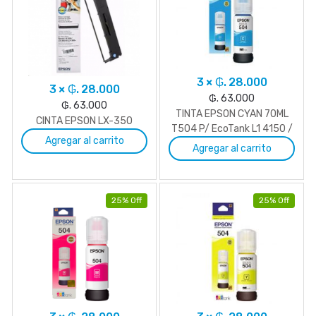
3 × ₲. 28.000
3 × ₲. 28.000
₲. 63.000
₲. 63.000
TINTA EPSON CYAN 70ML
CINTA EPSON LX-350
T504 P/ EcoTank L1 4150 /
Agregar al carrito
L4260
Agregar al carrito
25% Off
25% Off