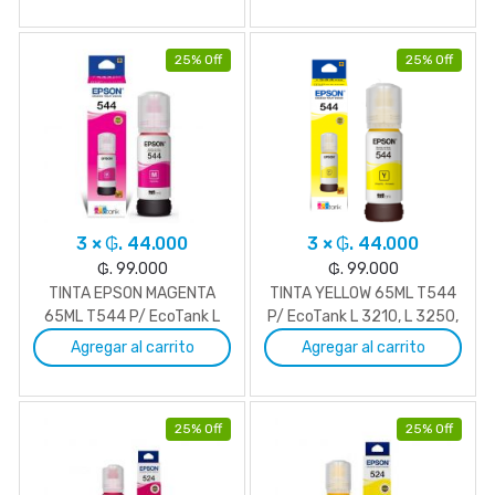
25% Off
25% Off
3 × ₲. 44.000
3 × ₲. 44.000
₲. 99.000
₲. 99.000
TINTA EPSON MAGENTA
TINTA YELLOW 65ML T544
65ML T544 P/ EcoTank L
P/ EcoTank L 3210, L 3250,
3210, L 3250, L 5290
L 5290
Agregar al carrito
Agregar al carrito
25% Off
25% Off