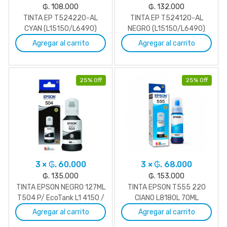
₲. 108.000
₲. 132.000
TINTA EP T524220-AL
TINTA EP T524120-AL
CYAN (L15150/L6490)
NEGRO (L15150/L6490)
Agregar al carrito
Agregar al carrito
25% Off
25% Off
3 × ₲. 60.000
3 × ₲. 68.000
₲. 135.000
₲. 153.000
TINTA EPSON NEGRO 127ML
TINTA EPSON T555 220
T504 P/ EcoTank L1 4150 /
CIANO L8180L 70ML
L4260
Agregar al carrito
Agregar al carrito