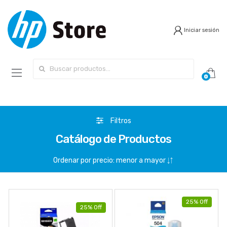
Iniciar sesión
Search for:
0
Filtros
Catálogo de Productos
25% Off
25% Off