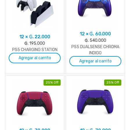
12 × ₲. 60.000
12 × ₲. 22.000
₲. 540.000
₲. 195.000
PS5 DUALSENSE CHROMA
PS5 CHARGING STATION
INDIGO
Agregar al carrito
Agregar al carrito
25% Off
25% Off