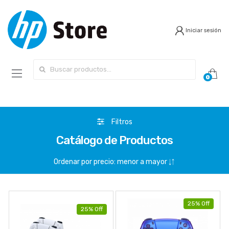
Iniciar sesión
Search for:
0
Filtros
Catálogo de Productos
25% Off
25% Off