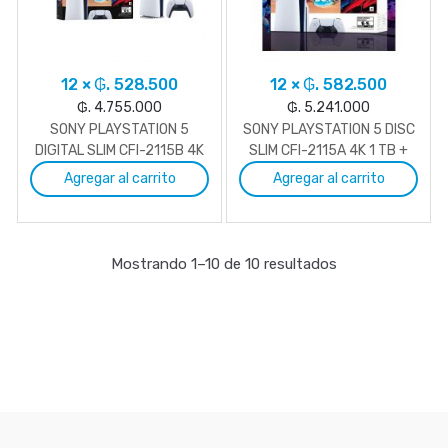
12 × ₲. 528.500
12 × ₲. 582.500
₲. 4.755.000
₲. 5.241.000
SONY PLAYSTATION 5
SONY PLAYSTATION 5 DISC
DIGITAL SLIM CFI-2115B 4K
SLIM CFI-2115A 4K 1 TB +
825GB + GRAN TURISMO 7
GRAN TURISMO 7 +
Agregar al carrito
Agregar al carrito
+ ASTROBOT (ENT 24 A
ASTROBOT (ENT 24 A
48HS)
48HS)
Mostrando 1–10 de 10 resultados