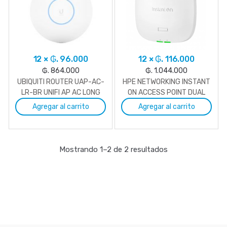
12 × ₲. 96.000
12 × ₲. 116.000
₲. 864.000
₲. 1.044.000
UBIQUITI ROUTER UAP-AC-
HPE NETWORKING INSTANT
LR-BR UNIFI AP AC LONG
ON ACCESS POINT DUAL
RANGE 2.4/5.0GHZ
RADIO TRI BAND 2X2 WI‑FI
Agregar al carrito
Agregar al carrito
6E (RW) AP32 (Entrega en
48Hs.)
Mostrando 1–2 de 2 resultados