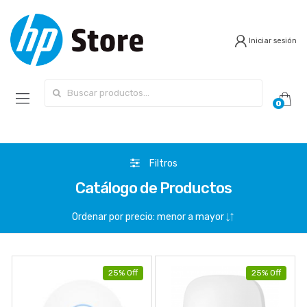
Iniciar sesión
Search for:
0
Filtros
Catálogo de Productos
25% Off
25% Off