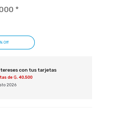
.000
*
ar 25% Off
ntereses con tus tarjetas
tas de ₲. 40.500
osto 2026