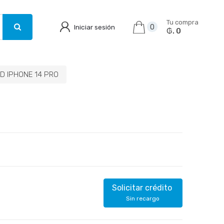
Tu compra
Iniciar sesión
0
₲. 0
D IPHONE 14 PRO
Solicitar crédito
Sin recargo