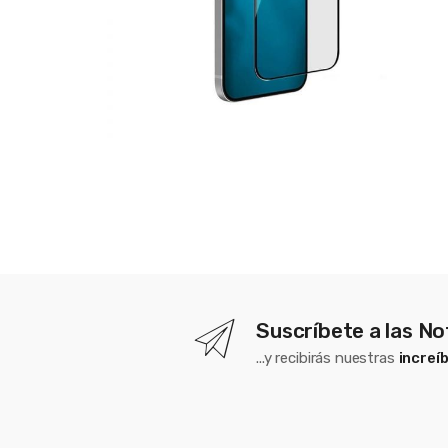
Suscríbete a las No
...y recibirás nuestras
increí