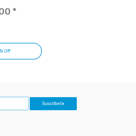
000
*
ar 25% Off
Suscríbete