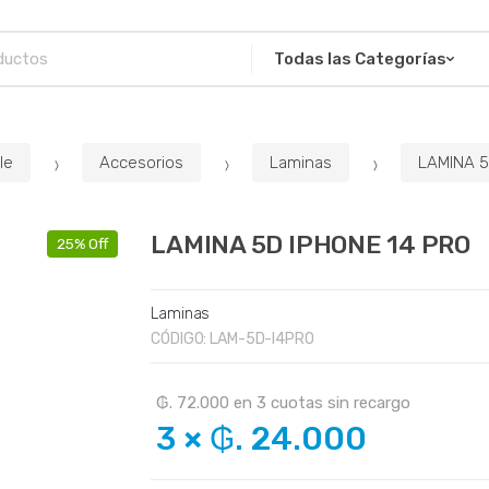
le
Accesorios
Laminas
LAMINA 5
LAMINA 5D IPHONE 14 PRO
25% Off
Laminas
CÓDIGO:
LAM-5D-I4PRO
₲. 72.000
en
3
cuotas sin recargo
3
×
₲. 24.000