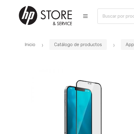
B
u
s
c
a
Inicio
Catálogo de productos
App
r
p
o
r
: