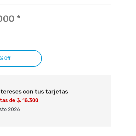
.000
*
ar 25% Off
ntereses con tus tarjetas
tas de ₲. 18.300
osto 2026