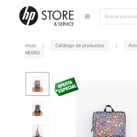
B
u
s
c
a
Inicio
Catálogo de productos
Acc
r
NEGRO
p
o
r
: