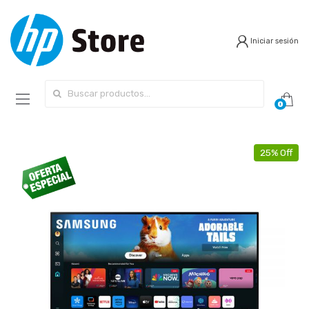
Iniciar sesión
Search for:
0
25% Off