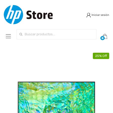
Iniciar sesión
Search for:
0
25% Off