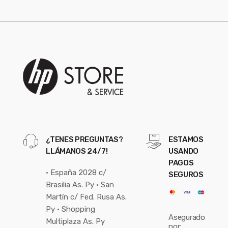
¿TENES PREGUNTAS?
ESTAMOS
LLÁMANOS 24/7!
USANDO
PAGOS
• España 2028 c/
SEGUROS
Brasilia As. Py • San
Martín c/ Fed. Rusa As.
Py • Shopping
Asegurado
Multiplaza As. Py
por: